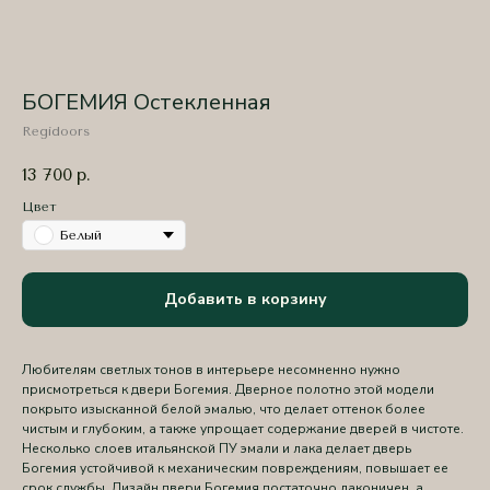
БОГЕМИЯ Остекленная
Regidoors
13 700
р.
Цвет
Белый
Добавить в корзину
Любителям светлых тонов в интерьере несомненно нужно
присмотреться к двери Богемия. Дверное полотно этой модели
покрыто изысканной белой эмалью, что делает оттенок более
чистым и глубоким, а также упрощает содержание дверей в чистоте.
Несколько слоев итальянской ПУ эмали и лака делает дверь
Богемия устойчивой к механическим повреждениям, повышает ее
срок службы. Дизайн двери Богемия достаточно лаконичен, а